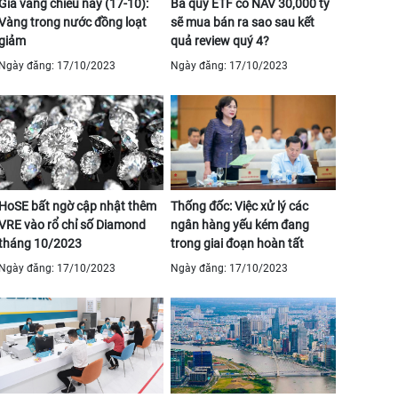
Giá vàng chiều nay (17-10):
Ba quỹ ETF có NAV 30,000 tỷ
Vàng trong nước đồng loạt
sẽ mua bán ra sao sau kết
giảm
quả review quý 4?
Ngày đăng: 17/10/2023
Ngày đăng: 17/10/2023
HoSE bất ngờ cập nhật thêm
Thống đốc: Việc xử lý các
VRE vào rổ chỉ số Diamond
ngân hàng yếu kém đang
tháng 10/2023
trong giai đoạn hoàn tất
Ngày đăng: 17/10/2023
Ngày đăng: 17/10/2023