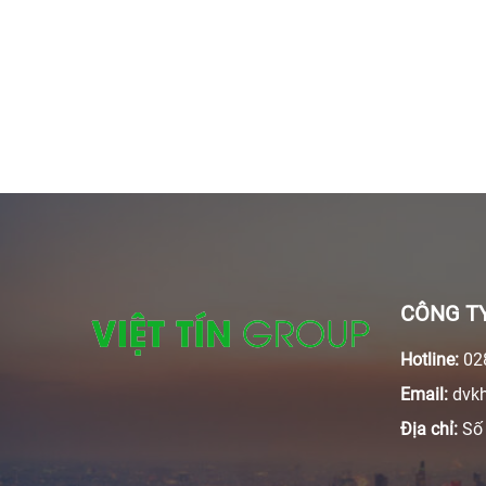
CÔNG TY
Hotline:
028
Email:
dvkh
Địa chỉ:
Số 