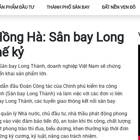
ẢN PHẨM ĐẦU TƯ
THÀNH PHỐ SÂN BAY
ĐẤT NỀN VEN ĐÔ
Hồng Hà: Sân bay Long
hế kỷ
 Sân bay Long Thành, doanh nghiệp Việt Nam sẽ chứng
iển khai sản phẩm lớn.
dẫn đầu Đoàn Công tác của Chính phủ kiểm tra công
 (Sân bay Long Thành) và làm việc với các đơn vị liên
y Long Thành, các tuyến giao thông kết nối sân bay.
n quản lý Nhà nước, chủ đầu tư, nhà thầu phát động phong
g vào việc đảm bảo tiến độ, an toàn khi thi công, chất lượng
tốt phong trào thi đua, biểu dương, khen thưởng kịp thời đơn
vững kỷ cương, kỷ luật, nâng cao trách nhiệm.