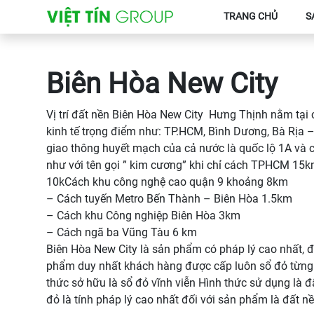
TRANG CHỦ
S
Biên Hòa New City
Vị trí đất nền Biên Hòa New City Hưng Thịnh nằm tại c
kinh tế trọng điểm như: TP.HCM, Bình Dương, Bà Rịa –
giao thông huyết mạch của cả nước là quốc lộ 1A và 
như với tên gọi ” kim cương” khi chỉ cách TPHCM 1
10kCách khu công nghệ cao quận 9 khoảng 8km
– Cách tuyến Metro Bến Thành – Biên Hòa 1.5km
– Cách khu Công nghiệp Biên Hòa 3km
– Cách ngã ba Vũng Tàu 6 km
Biên Hòa New City là sản phẩm có pháp lý cao nhất, đ
phẩm duy nhất khách hàng được cấp luôn sổ đỏ từng
thức sở hữu là sổ đỏ vĩnh viễn Hình thức sử dụng là đ
đỏ là tính pháp lý cao nhất đối với sản phẩm là đất nề