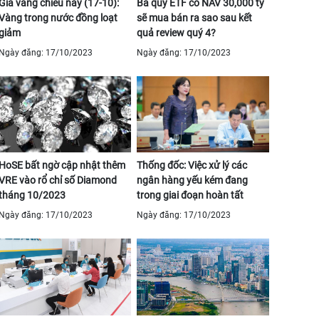
Giá vàng chiều nay (17-10):
Ba quỹ ETF có NAV 30,000 tỷ
Vàng trong nước đồng loạt
sẽ mua bán ra sao sau kết
giảm
quả review quý 4?
Ngày đăng: 17/10/2023
Ngày đăng: 17/10/2023
HoSE bất ngờ cập nhật thêm
Thống đốc: Việc xử lý các
VRE vào rổ chỉ số Diamond
ngân hàng yếu kém đang
tháng 10/2023
trong giai đoạn hoàn tất
Ngày đăng: 17/10/2023
Ngày đăng: 17/10/2023