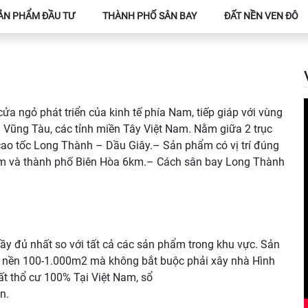
ẢN PHẨM ĐẦU TƯ
THÀNH PHỐ SÂN BAY
ĐẤT NỀN VEN ĐÔ
ửa ngỏ phát triển của kinh tế phía Nam, tiếp giáp với vùng
 Vũng Tàu, các tỉnh miền Tây Việt Nam. Nằm giữa 2 trục
cao tốc Long Thành – Dầu Giây.– Sản phẩm có vị trí đúng
5km và thành phố Biên Hòa 6km.– Cách sân bay Long Thành
ầy đủ nhất so với tất cả các sản phẩm trong khu vực. Sản
 nền 100-1.000m2 mà không bắt buộc phải xây nhà Hình
ất thổ cư 100% Tại Việt Nam, sổ
n.