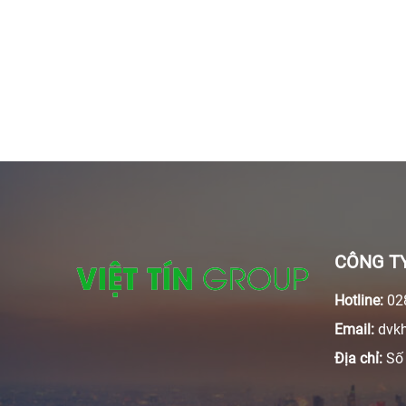
CÔNG TY
Hotline:
028
Email:
dvkh
Địa chỉ:
Số 